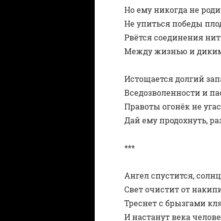
Но ему никогда не родит
Не упиться победы пло
Рвётся соединения нит
Между жизнью и диким
Истощается долгий зап
Вседозволенности и пас
Правоты огонёк не угас,
Дай ему продохнуть, р
***
Ангел спустится, солнц
Свет очистит от накипи
Треснет с брызгами клят
И настанут века человеч