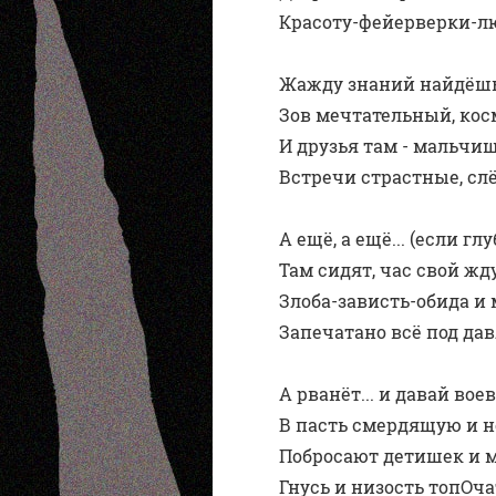
Красоту-фейерверки-л
Жажду знаний найдёшь,
Зов мечтательный, кос
И друзья там - мальчи
Встречи страстные, слё
А ещё, а ещё... (если гл
Там сидят, час свой жд
Злoба-завиcть-обида и м
Запечатано всё под да
А рванёт... и давай вoева
В пасть смердящую и 
Побросают детишек и ма
Гнусь и низoсть топОч