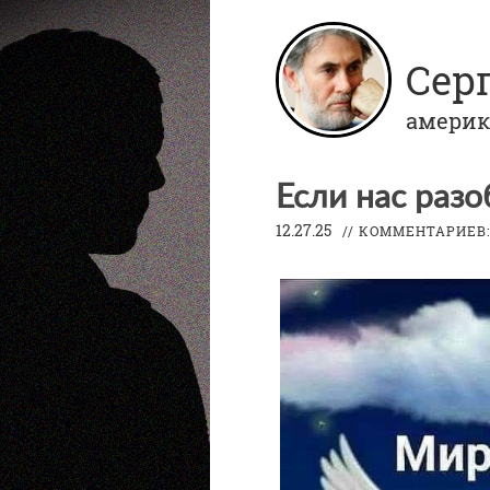
Сер
америк
Если нас разоб
12.27.25
// КОММЕНТАРИЕВ