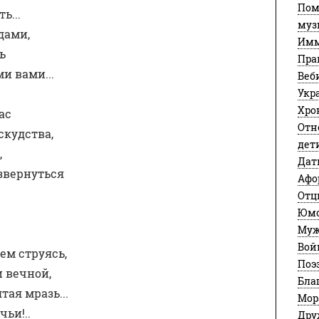
Пом
ь...
муз
дами,
Имм
ь
Пра
и вами...
Веб
Укр
Хро
ас
Отн
кудствa, 
дет
 
Дат
азвернуться
Афо
Отц
Юм
Муж
Вой
ем струясь, 
Поэ
 вечной, 
Бла
ая мрaзь... 
Мор
ьи!.. 
Дру