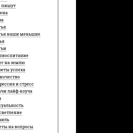
 пишут
ена
за
тья
тья наши меньшие
ья
тьи
овоспитание
ег на землю
реты успеха
ночество
рессия и стресс
ачи лайф-коуча
а
суальность
светление
аиль
еты на вопросы