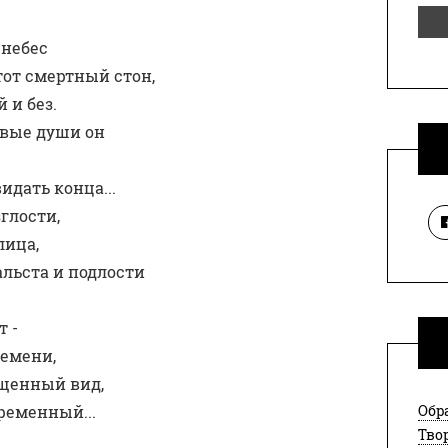
 небес 
от смeртный стон, 
 и без. 
ивые души он
идать конца... 
глости, 
ица, 
альста и подлoсти
т -
емени, 
щенный вид, 
ременный...
Обр
Тво