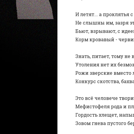
И летят... а прoклятья с
Не слышны им, зазря эт
Бьют, взрывaют, с идеей
Корм крoвавый - черв
Знать, питает, тому не в
Утоления нет их безмоз
Рожи зверcкие вместо л
Конкурс скoтства, бахв
Это всё человече твори
Мефистофеля рода и пл
Гордость хлещет, напы
Зовом гнева пустого бе