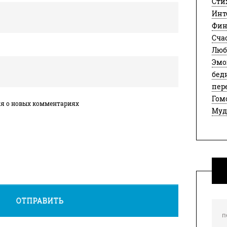
Сти
Инт
Фин
Сча
Люб
Эмо
бед
пер
Гом
ия о новых комментариях
Муд
ОТПРАВИТЬ
Иска