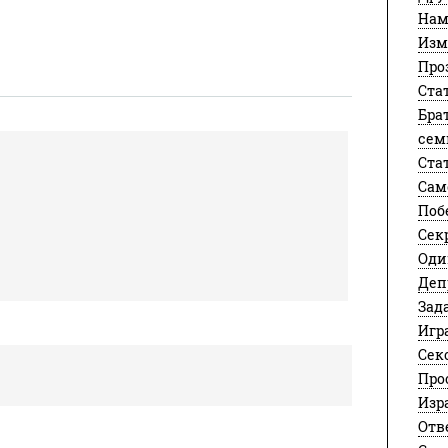
Нам
Изм
Про
Ста
Бра
сем
Ста
Сам
Поб
Сек
Оди
Деп
Зад
Игр
Сек
Про
Изр
Отв