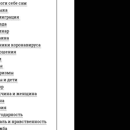
оги себе сам
ыка
играция
вда
инар
аина
ники коронавируса
ошения
и
ы
ризмы
ы и дети
ор
чина и женщина
на
зия
годарность
аль и нравственность
жба