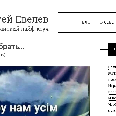
гей Евелев
БЛОГ
О СЕБЕ
анский лайф-коуч
рать...
:
(0)
Есл
Муз
поз
Игра
все
И в
Что
суж