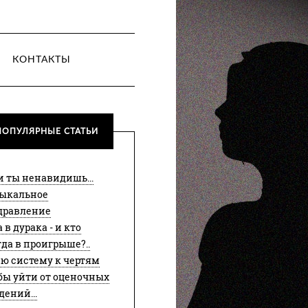
КОНТАКТЫ
ПОПУЛЯРНЫЕ СТАТЬИ
и ты ненавидишь...
ыкальное
дравление
 в дурака - и кто
гда в проигрыше?..
сю систему к чертям
бы уйти от оценочных
дений...