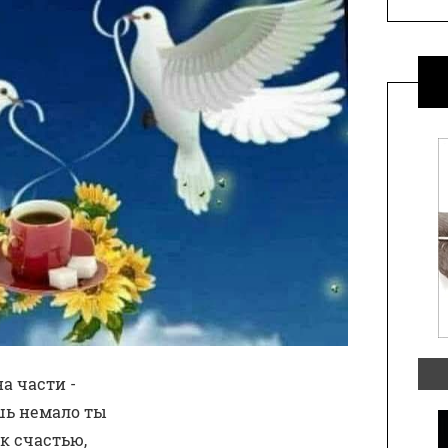
а части - 
шь немало ты
к счастью,