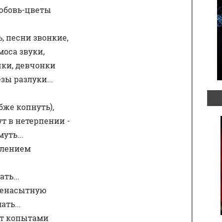
юбовь-цветы
 песни звонкие,
моса звуки,
шки, девчонки
зы разлуки...
убже копнуть),
ут в нетерпении - 
уть...
влением
ть...
ненасытную
ть... 
ат копытами