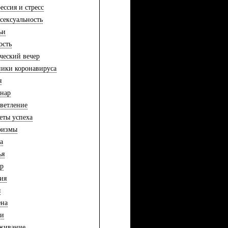
ессия и стресс
сексуальность
ьи
ость
ческий вечер
ики коронавируса
я
нар
ветление
еты успеха
ризмы
а
ья
р
ия
ы
ена
хи
живание