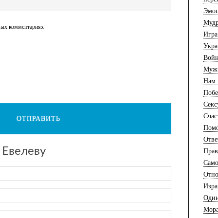
Эмо
Муд
вых комментариях
Игра
Укра
Вой
Муж
Нам
Побе
Секс
Счас
ОТПРАВИТЬ
Помо
Отве
 Евелеву
Прав
Само
Отн
Изра
Один
Мора