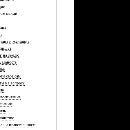
ции
рые мысли
ина
на
чина и женщина
 пишут
г на землю
уальность
тье
ги себе сам
ты на вопросы
да
воспитание
ошения
иль
очество
ль и нравственность