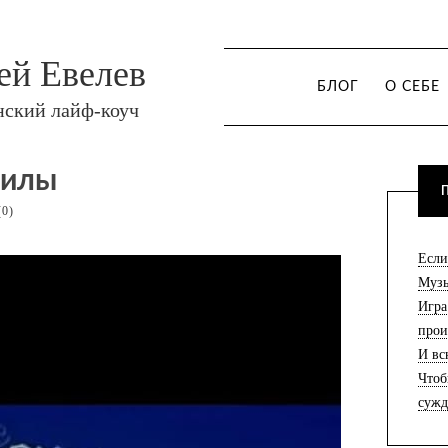
ей Евелев
БЛОГ
О СЕБЕ
нский лайф-коуч
силы
(0)
Если
Музы
Игра
прои
И вс
Чтоб
сужд