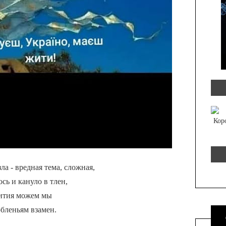
а - вредная тема, сложная,
сь и кануло в тлен,
бития можем мы
рбленьям взамен.