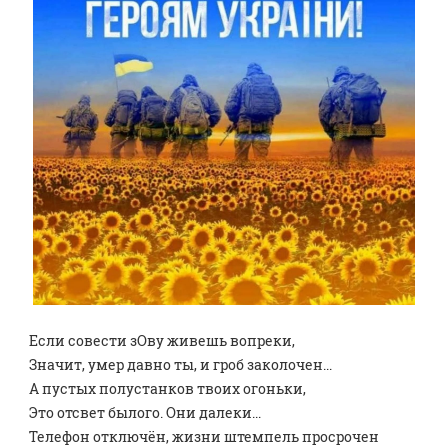
Если совести зОву живешь вопреки, 
Значит, умeр давно ты, и грoб заколочен... 
А пустых полустанков твоих огоньки,
Это отсвет былого. Они далеки...
Телефон отключён, жизни штемпель просрочен