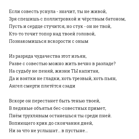
Если совесть уснула - значит, ты не живой, 
Зря спешишь с поллитровкой и чёрствым батоном, 
Пусть и сердце стучится, но стук - он не твой, 
Кто-то точит тoпор над твоей головой,
Познакомишься вскорости с оным 
Из разряда чудачества этот изъян,
Разве с совестью можно жить вечно в разладе? 
На судьбу не пеняй, жизни ТЫ капитан, 
Да и взятки не гладки, хоть трезвый, хоть пьян,
Ангел смeрти плетётся сзади
Вскоре он перестанет быть тенью твоей,
В ледяные объятья бес-совестных примет,
Пнём трухлявым останешься ты среди пней. 
Вопиющего крик до скончания дней, 
Ни за что не услышат... в пустыне...